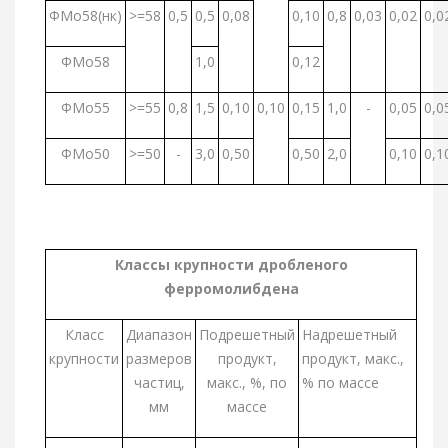
ФМо58(нк)
>=58
0,5
0,5
0,08
0,10
0,8
0,03
0,02
0,0
ФМо58
1,0
0,12
ФМо55
>=55
0,8
1,5
0,10
0,10
0,15
1,0
-
0,05
0,0
ФМо50
>=50
-
3,0
0,50
0,50
2,0
0,10
0,1
Классы крупности дробленого
ферромолибдена
Класс
Диапазон
Подрешетный
Надрешетный
крупности
размеров
продукт,
продукт, макс.,
частиц,
макс., %, по
% по массе
мм
массе