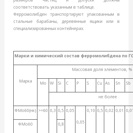
соответствовать указанным в таблице.
Ферромолибден транспортируют упакованным в
стальные барабаны, деревянные ящики или в
специализированных контейнерах.
Марки и химический состав ферромолибдена по ГО
Массовая доля элементов, %
Марка
Mo
W
Si
C
P
S
Cu
As
Sn
Sb
не более
ФМо60(нк)
>=60
0,3
0,5
0,05
0,10
0,5
0,02
0,01
0,0
0,05
ФМо60
0,8