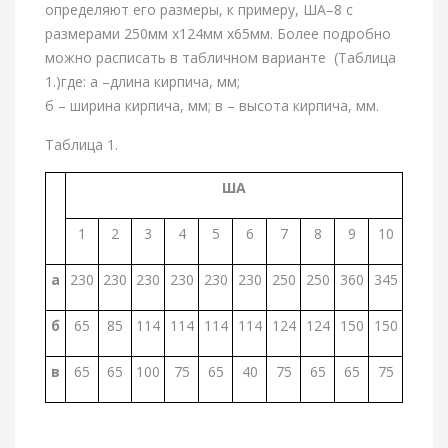
определяют его размеры, к примеру, ША–8 с
размерами 250мм х124мм х65мм. Более подробно
можно расписать в табличном варианте (Таблица
1.)где: а –длина кирпича, мм;
б – ширина кирпича, мм; в – высота кирпича, мм.
Таблица 1.
ША
1
2
3
4
5
6
7
8
9
10
а
230
230
230
230
230
230
250
250
360
345
б
65
85
114
114
114
114
124
124
150
150
в
65
65
100
75
65
40
75
65
65
75