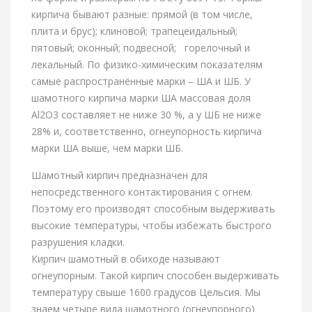
кирпича бывают разные: прямой (в том числе,
плита и брус); клиновой; трапецеидальный;
пятовый; оконный; подвесной; горелочный и
лекальный. По физико-химическим показателям
самые распространённые марки – ША и ШБ. У
шамотного кирпича марки ША массовая доля
Al2O3 составляет не ниже 30 %, а у ШБ не ниже
28% и, соответственно, огнеупорность кирпича
марки ША выше, чем марки ШБ.
Шамотный кирпич предназначен для
непосредственного контактирования с огнем.
Поэтому его производят способным выдерживать
высокие температуры, чтобы избежать быстрого
разрушения кладки.
Кирпич шамотный в обиходе называют
огнеупорным. Такой кирпич способен выдерживать
температуру свыше 1600 градусов Цельсия. Мы
знаем четыре вида шамотного (огнеупорного)