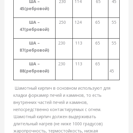
ША –
230
114
65
45
45(ребровой)
ША –
250
124
65
55
47(ребровой)
ША –
230
113
65
55
87(ребровой)
ША –
230
113
65
88(ребровой)
45
Шамотный кирпич в основном используют для
кладки форкамер печей и каминов, то есть
внутренних частей печей и каминов,
непосредственно контактируемых с огнем.
Шамотный кирпич должен выдерживать
длительный нагрев (не ниже 1000 градусов)
жаропрочность, термостойкость, низкая